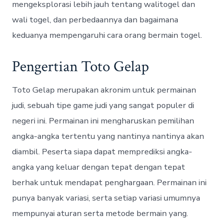
mengeksplorasi lebih jauh tentang walitogel dan
wali togel, dan perbedaannya dan bagaimana
keduanya mempengaruhi cara orang bermain togel.
Pengertian Toto Gelap
Toto Gelap merupakan akronim untuk permainan
judi, sebuah tipe game judi yang sangat populer di
negeri ini. Permainan ini mengharuskan pemilihan
angka-angka tertentu yang nantinya nantinya akan
diambil. Peserta siapa dapat memprediksi angka-
angka yang keluar dengan tepat dengan tepat
berhak untuk mendapat penghargaan. Permainan ini
punya banyak variasi, serta setiap variasi umumnya
mempunyai aturan serta metode bermain yang.