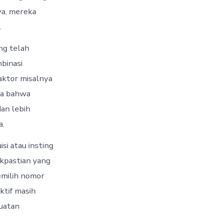
ya, mereka
.
ng telah
mbinasi
aktor misalnya
da bahwa
an lebih
a.
si atau insting
akpastian yang
emilih nomor
ktif masih
kuatan