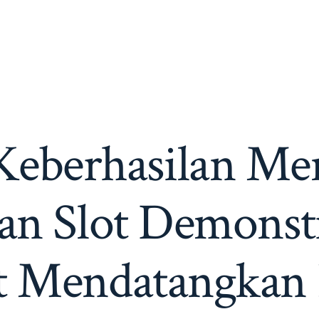
 Keberhasilan M
an Slot Demonstr
 Mendatangkan 