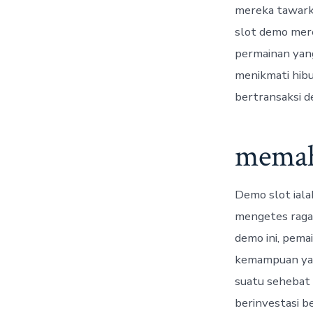
mereka tawar
slot demo mer
permainan yang
menikmati hib
bertransaksi 
memah
Demo slot iala
mengetes raga
demo ini, pema
kemampuan yang
suatu sehebat 
berinvestasi be