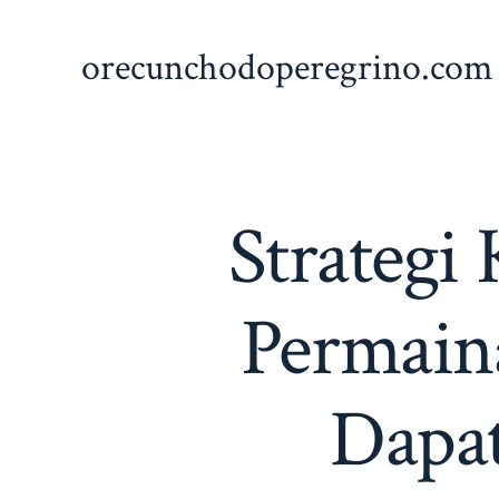
Skip
to
orecunchodoperegrino.com
content
Strategi
Permain
Dapat