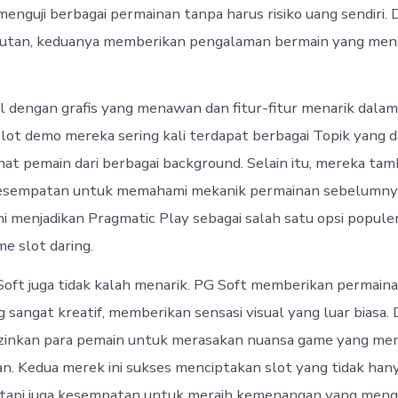
enguji berbagai permainan tanpa harus risiko uang sendiri. 
jutan, keduanya memberikan pengalaman bermain yang mena
l dengan grafis yang menawan dan fitur-fitur menarik dala
lot demo mereka sering kali terdapat berbagai Topik yang 
t pemain dari berbagai background. Selain itu, mereka ta
sempatan untuk memahami mekanik permainan sebelumnya
ni menjadikan Pragmatic Play sebagai salah satu opsi populer
e slot daring.
PG Soft juga tidak kalah menarik. PG Soft memberikan permain
g sangat kreatif, memberikan sensasi visual yang luar biasa.
zinkan para pemain untuk merasakan nuansa game yang me
n. Kedua merek ini sukses menciptakan slot yang tidak ha
tapi juga kesempatan untuk meraih kemenangan yang men