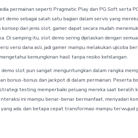
dia permainan seperti Pragmatic Play dan PG Soft serta P
t demo sebagai salah satu bagian dalam servis yang mereka
 konsep dan jenis slot, gamer dapat secara mudah menemuk
. Di samping itu, slot demo sering dijelaskan dengan semua 
ersi versi dana asli, jadi gamer mampu melakukan ujicoba ber
mengetahui kemungkinan hasil tanpa resiko kehilangan.
demo slot pun sangat menguntungkan dalam rangka mempe
n bonus-bonus dan jackpot di dalam permainan. Peserta bis
trategi testing memperbaiki peluang mereka saat beralih k
Interaksi ini mampu benar-benar bermanfaat, menyadari ko
 yang ada, dan betapa cepat transformasi mampu terwujud 