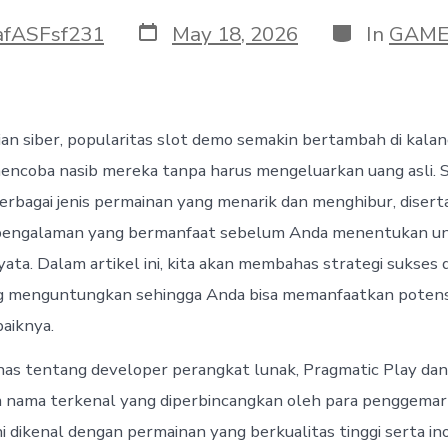
Post
Categories
afASFsf231
May 18, 2026
In
GAME
date
dian siber, popularitas slot demo semakin bertambah di kala
ncoba nasib mereka tanpa harus mengeluarkan uang asli. S
rbagai jenis permainan yang menarik dan menghibur, disert
pengalaman yang bermanfaat sebelum Anda menentukan u
ata. Dalam artikel ini, kita akan membahas strategi sukses
g menguntungkan sehingga Anda bisa memanfaatkan potensi
baiknya.
as tentang developer perangkat lunak, Pragmatic Play dan
 nama terkenal yang diperbincangkan oleh para penggemar 
 dikenal dengan permainan yang berkualitas tinggi serta in