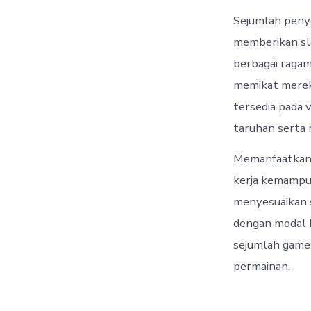
Sejumlah penye
memberikan slo
berbagai ragam
memikat mereka
tersedia pada v
taruhan serta 
Memanfaatkan 
kerja kemampua
menyesuaikan s
dengan modal 
sejumlah game
permainan.