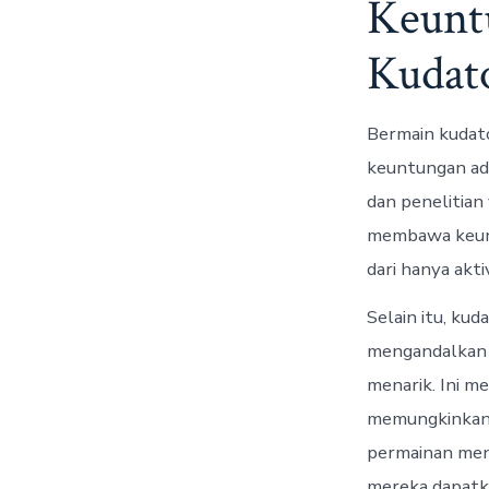
Keunt
Kudat
Bermain kudat
keuntungan ada
dan penelitia
membawa keunt
dari hanya akti
Selain itu, ku
mengandalkan 
menarik. Ini m
memungkinkan 
permainan men
mereka dapatk