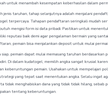
ah untuk menambah kesempatan keberhasilan dalam perm
h jenis taruhan, tahap selanjutnya adalah menjalani pendaf
gel terpercaya. Tahapan pendaftaran seringkali mudah ser
utuh mengisi form isi data pribadi. Pastikan untuk menentu
iki reputasi baik demi agar pengalaman bermain yang santa
taran, pemain bisa menjalankan deposit untuk mulai permai
 siap, pemain dapat mulai memasang taruhan berdasarkan 
ndiri. Di dalam kudatogel, memilih angka sangat krusial kare
an keberuntungan pemain. Usahakan untuk mempelajari pol
rategi yang tepat saat menentukan angka. Selalu ingat ag
erta tidak menghabiskan dana yang tidak tidak hilang, sebab 
pakan tentang keberuntungan.