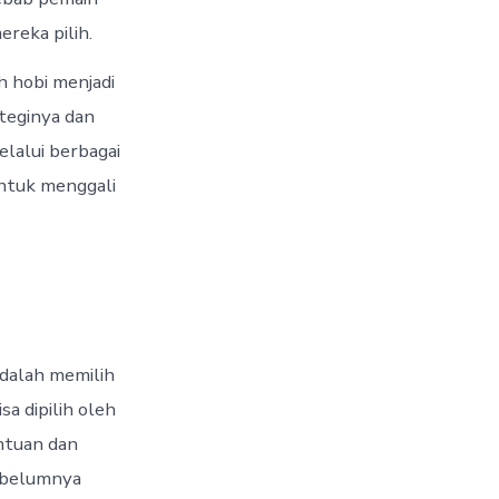
reka pilih.
h hobi menjadi
teginya dan
alui berbagai
untuk menggali
adalah memilih
sa dipilih oleh
entuan dan
ebelumnya