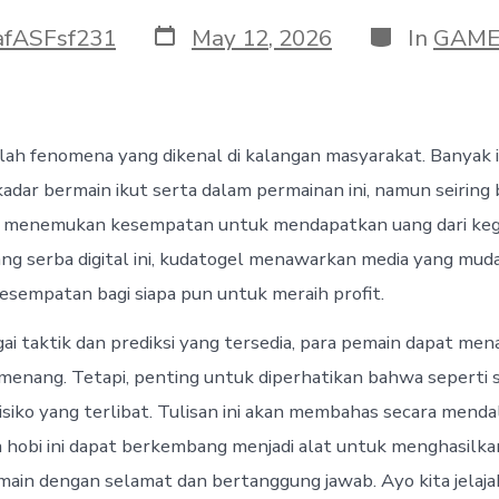
Post
Categories
afASFsf231
May 12, 2026
In
GAME
date
lah fenomena yang dikenal di kalangan masyarakat. Banyak i
adar bermain ikut serta dalam permainan ini, namun seiring 
 menemukan kesempatan untuk mendapatkan uang dari kegia
ng serba digital ini, kudatogel menawarkan media yang mud
sempatan bagi siapa pun untuk meraih profit.
i taktik dan prediksi yang tersedia, para pemain dapat m
enang. Tetapi, penting untuk diperhatikan bahwa seperti 
 risiko yang terlibat. Tulisan ini akan membahas secara men
a hobi ini dapat berkembang menjadi alat untuk menghasilka
main dengan selamat dan bertanggung jawab. Ayo kita jelajah