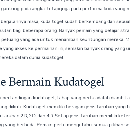
rgantung pada angka, tetapi juga pada performa kuda yang me
 berjalannya masa, kuda togel sudah berkembang dari sebua
ilan bagi beberapa orang. Banyak pemain yang belajar stra
peluang yang ada untuk menambah keuntungan mereka. Mel
e yang akses ke permainan ini, semakin banyak orang yang 
ereka dalam dunia kudatogel.
e Bermain Kudatogel
pertandingan kudatogel, tahap yang perlu adalah diambil 
ang diikuti. Kudatogel memiliki beragam jenis taruhan yang bi
i taruhan 2D, 3D, dan 4D. Setiap jenis taruhan memiliki ket
g yang berbeda. Pemain perlu mengetahui semua pilihan s