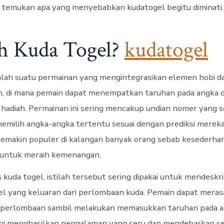
n temukan apa yang menyebabkan kudatogel begitu diminati.
ih Kuda Togel?
kudatogel
alah suatu permainan yang mengintegrasikan elemen hobi d
, di mana pemain dapat menempatkan taruhan pada angka 
diah. Permainan ini sering mencakup undian nomer yang sec
milih angka-angka tertentu sesuai dengan prediksi mereka
semakin populer di kalangan banyak orang sebab kesederha
 untuk meraih kemenangan.
kuda togel, istilah tersebut sering dipakai untuk mendeskri
l yang keluaran dari perlombaan kuda. Pemain dapat meras
 perlombaan sambil melakukan memasukkan taruhan pada 
 ini menghasilkan pengalaman yang seru dan mendebarkan s