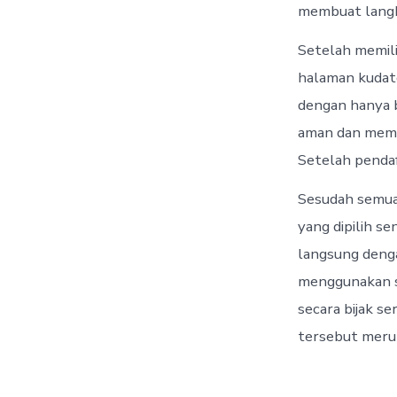
membuat langk
Setelah memili
halaman kudato
dengan hanya b
aman dan memil
Setelah pendaf
Sesudah semua
yang dipilih se
langsung deng
menggunakan st
secara bijak s
tersebut meru