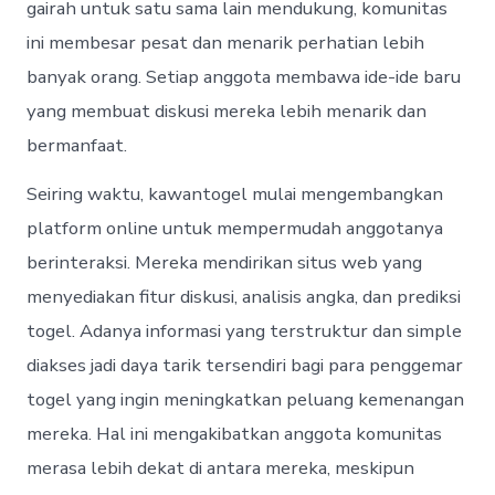
gairah untuk satu sama lain mendukung, komunitas
ini membesar pesat dan menarik perhatian lebih
banyak orang. Setiap anggota membawa ide-ide baru
yang membuat diskusi mereka lebih menarik dan
bermanfaat.
Seiring waktu, kawantogel mulai mengembangkan
platform online untuk mempermudah anggotanya
berinteraksi. Mereka mendirikan situs web yang
menyediakan fitur diskusi, analisis angka, dan prediksi
togel. Adanya informasi yang terstruktur dan simple
diakses jadi daya tarik tersendiri bagi para penggemar
togel yang ingin meningkatkan peluang kemenangan
mereka. Hal ini mengakibatkan anggota komunitas
merasa lebih dekat di antara mereka, meskipun