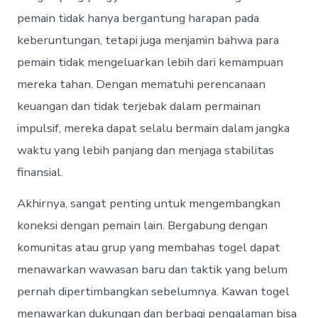
pemain tidak hanya bergantung harapan pada
keberuntungan, tetapi juga menjamin bahwa para
pemain tidak mengeluarkan lebih dari kemampuan
mereka tahan. Dengan mematuhi perencanaan
keuangan dan tidak terjebak dalam permainan
impulsif, mereka dapat selalu bermain dalam jangka
waktu yang lebih panjang dan menjaga stabilitas
finansial.
Akhirnya, sangat penting untuk mengembangkan
koneksi dengan pemain lain. Bergabung dengan
komunitas atau grup yang membahas togel dapat
menawarkan wawasan baru dan taktik yang belum
pernah dipertimbangkan sebelumnya. Kawan togel
menawarkan dukungan dan berbagi pengalaman bisa