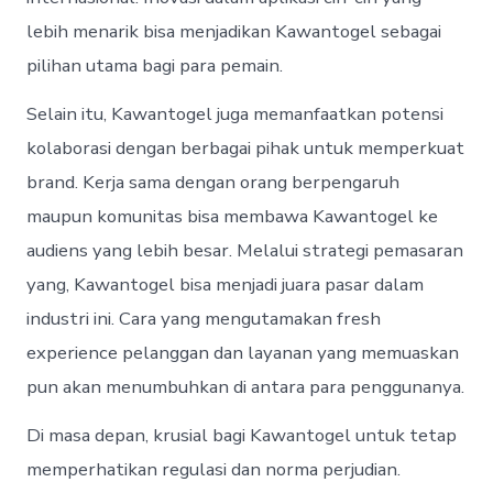
lebih menarik bisa menjadikan Kawantogel sebagai
pilihan utama bagi para pemain.
Selain itu, Kawantogel juga memanfaatkan potensi
kolaborasi dengan berbagai pihak untuk memperkuat
brand. Kerja sama dengan orang berpengaruh
maupun komunitas bisa membawa Kawantogel ke
audiens yang lebih besar. Melalui strategi pemasaran
yang, Kawantogel bisa menjadi juara pasar dalam
industri ini. Cara yang mengutamakan fresh
experience pelanggan dan layanan yang memuaskan
pun akan menumbuhkan di antara para penggunanya.
Di masa depan, krusial bagi Kawantogel untuk tetap
memperhatikan regulasi dan norma perjudian.