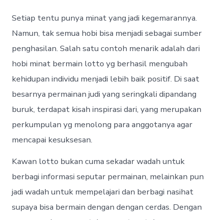
Setiap tentu punya minat yang jadi kegemarannya.
Namun, tak semua hobi bisa menjadi sebagai sumber
penghasilan. Salah satu contoh menarik adalah dari
hobi minat bermain lotto yg berhasil mengubah
kehidupan individu menjadi lebih baik positif. Di saat
besarnya permainan judi yang seringkali dipandang
buruk, terdapat kisah inspirasi dari, yang merupakan
perkumpulan yg menolong para anggotanya agar
mencapai kesuksesan.
Kawan lotto bukan cuma sekadar wadah untuk
berbagi informasi seputar permainan, melainkan pun
jadi wadah untuk mempelajari dan berbagi nasihat
supaya bisa bermain dengan dengan cerdas. Dengan