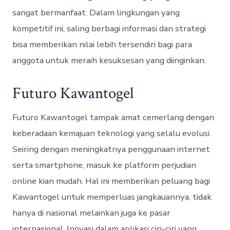
sangat bermanfaat. Dalam lingkungan yang
kompetitif ini, saling berbagi informasi dan strategi
bisa memberikan nilai lebih tersendiri bagi para
anggota untuk meraih kesuksesan yang diinginkan.
Futuro Kawantogel
Futuro Kawantogel tampak amat cemerlang dengan
keberadaan kemajuan teknologi yang selalu evolusi.
Seiring dengan meningkatnya penggunaan internet
serta smartphone, masuk ke platform perjudian
online kian mudah. Hal ini memberikan peluang bagi
Kawantogel untuk memperluas jangkauannya, tidak
hanya di nasional melainkan juga ke pasar
internasional. Inovasi dalam aplikasi ciri-ciri yang