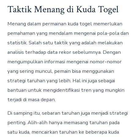
Taktik Menang di Kuda Togel
Menang dalam permainan kuda togel memerlukan
pemahaman yang mendalam mengenai pola-pola dan
statistik. Salah satu taktik yang adalah melakukan
analisis terhadap data rekor sebelumnya. Dengan
mengumpulkan informasi mengenai nomor-nomor
yang sering muncul, pemain bisa menggunakan
strategi taruhan yang lebih. Hal ini juga sebagai
bantuan untuk mengidentifikasi tren yang mungkin
terjadi di masa depan.
Di samping itu, sebaran taruhan juga menjadi strategi
penting. Alih-alih hanya memasang taruhan pada
satu kuda, mencairkan taruhan ke beberapa kuda