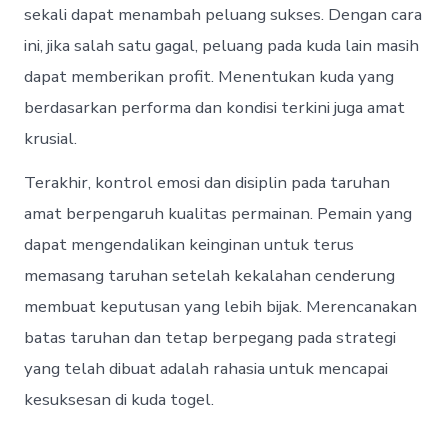
sekali dapat menambah peluang sukses. Dengan cara
ini, jika salah satu gagal, peluang pada kuda lain masih
dapat memberikan profit. Menentukan kuda yang
berdasarkan performa dan kondisi terkini juga amat
krusial.
Terakhir, kontrol emosi dan disiplin pada taruhan
amat berpengaruh kualitas permainan. Pemain yang
dapat mengendalikan keinginan untuk terus
memasang taruhan setelah kekalahan cenderung
membuat keputusan yang lebih bijak. Merencanakan
batas taruhan dan tetap berpegang pada strategi
yang telah dibuat adalah rahasia untuk mencapai
kesuksesan di kuda togel.