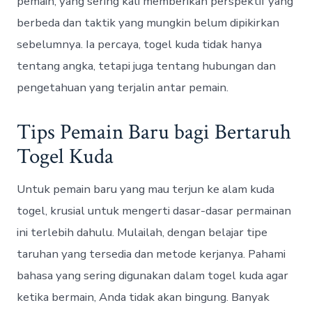
pemain, yang sering kali memberikan perspektif yang
berbeda dan taktik yang mungkin belum dipikirkan
sebelumnya. Ia percaya, togel kuda tidak hanya
tentang angka, tetapi juga tentang hubungan dan
pengetahuan yang terjalin antar pemain.
Tips Pemain Baru bagi Bertaruh
Togel Kuda
Untuk pemain baru yang mau terjun ke alam kuda
togel, krusial untuk mengerti dasar-dasar permainan
ini terlebih dahulu. Mulailah, dengan belajar tipe
taruhan yang tersedia dan metode kerjanya. Pahami
bahasa yang sering digunakan dalam togel kuda agar
ketika bermain, Anda tidak akan bingung. Banyak