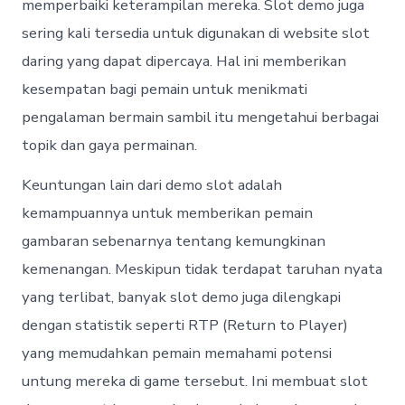
memperbaiki keterampilan mereka. Slot demo juga
sering kali tersedia untuk digunakan di website slot
daring yang dapat dipercaya. Hal ini memberikan
kesempatan bagi pemain untuk menikmati
pengalaman bermain sambil itu mengetahui berbagai
topik dan gaya permainan.
Keuntungan lain dari demo slot adalah
kemampuannya untuk memberikan pemain
gambaran sebenarnya tentang kemungkinan
kemenangan. Meskipun tidak terdapat taruhan nyata
yang terlibat, banyak slot demo juga dilengkapi
dengan statistik seperti RTP (Return to Player)
yang memudahkan pemain memahami potensi
untung mereka di game tersebut. Ini membuat slot