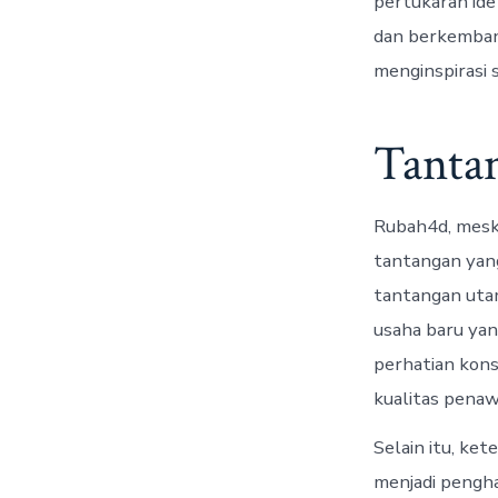
pertukaran ide
dan berkemban
menginspirasi 
Tanta
Rubah4d, meski
tantangan yang
tantangan utam
usaha baru ya
perhatian kon
kualitas penaw
Selain itu, ke
menjadi pengh