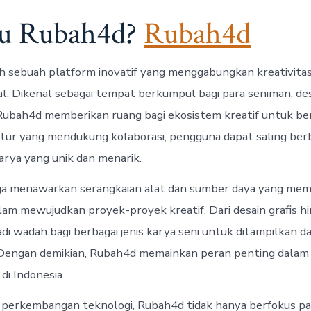
tu Rubah4d?
Rubah4d
h sebuah platform inovatif yang menggabungkan kreativita
tal. Dikenal sebagai tempat berkumpul bagi para seniman, des
ubah4d memberikan ruang bagi ekosistem kreatif untuk b
itur yang mendukung kolaborasi, pengguna dapat saling berb
rya yang unik dan menarik.
juga menawarkan serangkaian alat dan sumber daya yang me
am mewujudkan proyek-proyek kreatif. Dari desain grafis hi
i wadah bagi berbagai jenis karya seni untuk ditampilkan d
 Dengan demikian, Rubah4d memainkan peran penting dala
 di Indonesia.
 perkembangan teknologi, Rubah4d tidak hanya berfokus pa