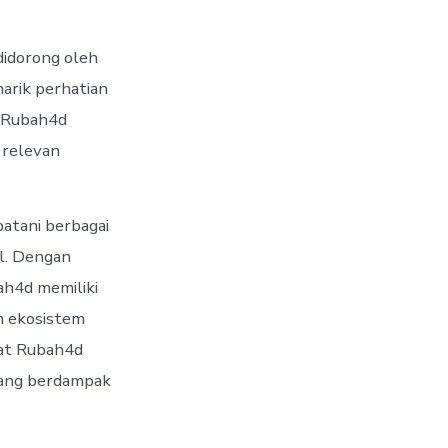
didorong oleh
arik perhatian
, Rubah4d
 relevan
atani berbagai
al. Dengan
ah4d memiliki
m ekosistem
uat Rubah4d
yang berdampak