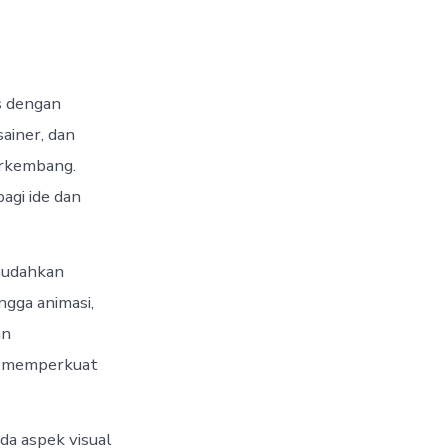
s dengan
ainer, dan
erkembang.
agi ide dan
mudahkan
ngga animasi,
an
m memperkuat
da aspek visual