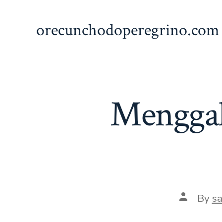
Skip
to
orecunchodoperegrino.com
content
Menggal
Post
By
s
author