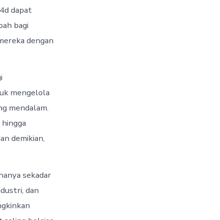
h4d dapat
bah bagi
 mereka dengan
i
tuk mengelola
ng mendalam.
 hingga
gan demikian,
hanya sekadar
dustri, dan
ngkinkan