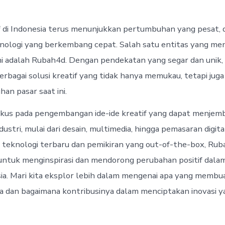
if di Indonesia terus menunjukkan pertumbuhan yang pesat, 
knologi yang berkembang cepat. Salah satu entitas yang men
ni adalah Rubah4d. Dengan pendekatan yang segar dan unik
bagai solusi kreatif yang tidak hanya memukau, tetapi juga
an pasar saat ini.
kus pada pengembangan ide-ide kreatif yang dapat menjemb
ustri, mulai dari desain, multimedia, hingga pemasaran digit
teknologi terbaru dan pemikiran yang out-of-the-box, Rub
untuk menginspirasi dan mendorong perubahan positif dala
sia. Mari kita eksplor lebih dalam mengenai apa yang memb
a dan bagaimana kontribusinya dalam menciptakan inovasi 