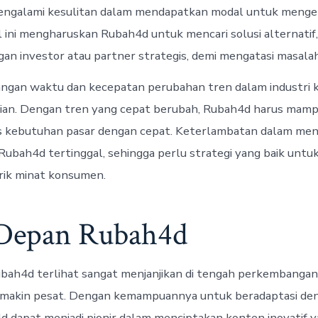
mengalami kesulitan dalam mendapatkan modal untuk meng
l ini mengharuskan Rubah4d untuk mencari solusi alternatif,
gan investor atau partner strategis, demi mengatasi masalah 
angan waktu dan kecepatan perubahan tren dalam industri kr
tian. Dengan tren yang cepat berubah, Rubah4d harus mamp
 kebutuhan pasar dengan cepat. Keterlambatan dalam meng
ubah4d tertinggal, sehingga perlu strategi yang baik untu
rik minat konsumen.
Depan Rubah4d
ah4d terlihat sangat menjanjikan di tengah perkembangan 
semakin pesat. Dengan kemampuannya untuk beradaptasi de
4d dapat menjadi pionir dalam menciptakan konten inovatif 