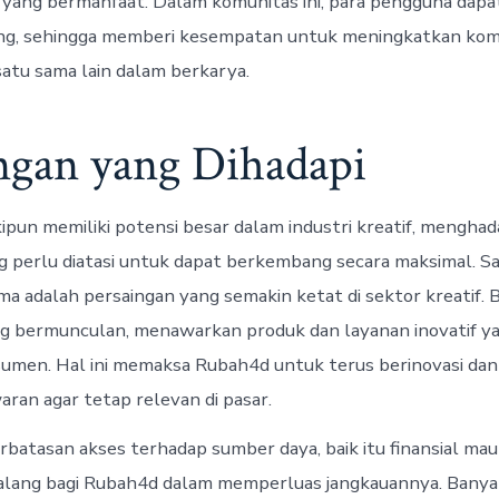
 yang bermanfaat. Dalam komunitas ini, para pengguna dapat
g, sehingga memberi kesempatan untuk meningkatkan kom
satu sama lain dalam berkarya.
ngan yang Dihadapi
pun memiliki potensi besar dalam industri kreatif, menghad
 perlu diatasi untuk dapat berkembang secara maksimal. Sa
a adalah persaingan yang semakin ketat di sektor kreatif. 
ng bermunculan, menawarkan produk dan layanan inovatif y
sumen. Hal ini memaksa Rubah4d untuk terus berinovasi da
aran agar tetap relevan di pasar.
terbatasan akses terhadap sumber daya, baik itu finansial ma
alang bagi Rubah4d dalam memperluas jangkauannya. Bany