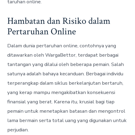
taruhan online.
Hambatan dan Risiko dalam
Pertaruhan Online
Dalam dunia pertaruhan online, contohnya yang
ditawarkan oleh WargaBettor, terdapat berbagai
tantangan yang dilalui oleh beberapa pemain. Salah
satunya adalah bahaya kecanduan. Berbagai individu
terperangkap dalam siklus berkelanjutan bertaruh,
yang kerap mampu mengakibatkan konsekuensi
finansial yang berat. Karena itu, krusial bagi tiap
pemain untuk menetapkan batasan dan mengontrol
lama bermain serta total uang yang digunakan untuk
perjudian.