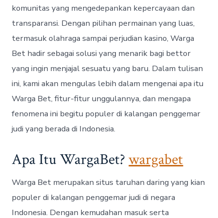
komunitas yang mengedepankan kepercayaan dan
transparansi. Dengan pilihan permainan yang luas,
termasuk olahraga sampai perjudian kasino, Warga
Bet hadir sebagai solusi yang menarik bagi bettor
yang ingin menjajal sesuatu yang baru. Dalam tulisan
ini, kami akan mengulas lebih dalam mengenai apa itu
Warga Bet, fitur-fitur unggulannya, dan mengapa
fenomena ini begitu populer di kalangan penggemar
judi yang berada di Indonesia.
Apa Itu WargaBet?
wargabet
Warga Bet merupakan situs taruhan daring yang kian
populer di kalangan penggemar judi di negara
Indonesia. Dengan kemudahan masuk serta