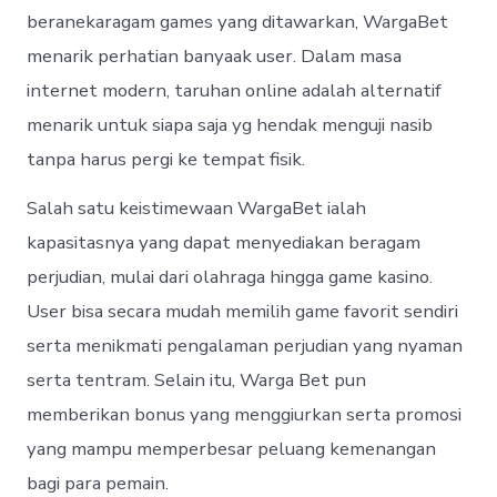
beranekaragam games yang ditawarkan, WargaBet
menarik perhatian banyaak user. Dalam masa
internet modern, taruhan online adalah alternatif
menarik untuk siapa saja yg hendak menguji nasib
tanpa harus pergi ke tempat fisik.
Salah satu keistimewaan WargaBet ialah
kapasitasnya yang dapat menyediakan beragam
perjudian, mulai dari olahraga hingga game kasino.
User bisa secara mudah memilih game favorit sendiri
serta menikmati pengalaman perjudian yang nyaman
serta tentram. Selain itu, Warga Bet pun
memberikan bonus yang menggiurkan serta promosi
yang mampu memperbesar peluang kemenangan
bagi para pemain.