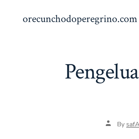
Skip
to
orecunchodoperegrino.com
content
Pengelua
Post
By
saf
author