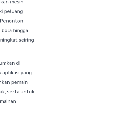
akan mesin
ki peluang
. Penonton
 bola hingga
ingkat seiring
mumkan di
 aplikasi yang
ahkan pemain
k, serta untuk
rmainan