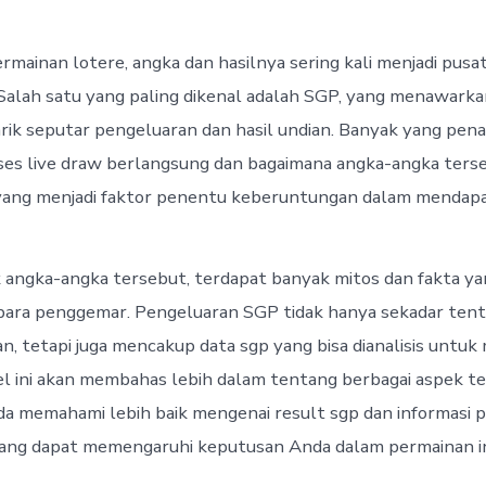
rmainan lotere, angka dan hasilnya sering kali menjadi pusa
Salah satu yang paling dikenal adalah SGP, yang menawarka
rik seputar pengeluaran dan hasil undian. Banyak yang pen
es live draw berlangsung dan bagaimana angka-angka terseb
a yang menjadi faktor penentu keberuntungan dalam mendap
k angka-angka tersebut, terdapat banyak mitos dan fakta ya
 para penggemar. Pengeluaran SGP tidak hanya sekadar ten
, tetapi juga mencakup data sgp yang bisa dianalisis untu
el ini akan membahas lebih dalam tentang berbagai aspek te
 memahami lebih baik mengenai result sgp dan informasi p
yang dapat memengaruhi keputusan Anda dalam permainan in