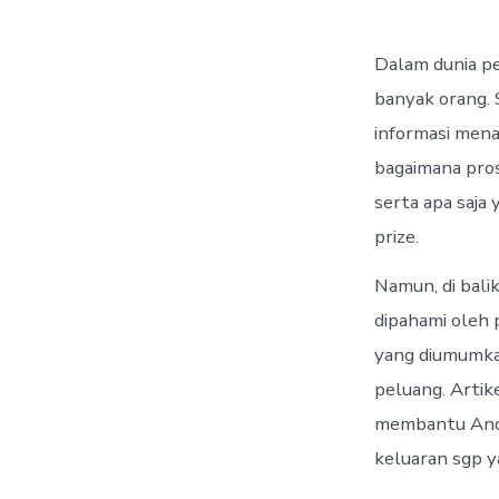
Dalam dunia pe
banyak orang. 
informasi mena
bagaimana pros
serta apa saj
prize.
Namun, di bali
dipahami oleh
yang diumumkan
peluang. Artik
membantu Anda
keluaran sgp 