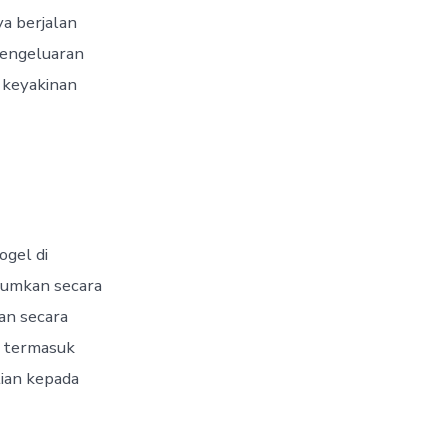
a berjalan
pengeluaran
 keyakinan
gel di
mumkan secara
an secara
, termasuk
tian kepada