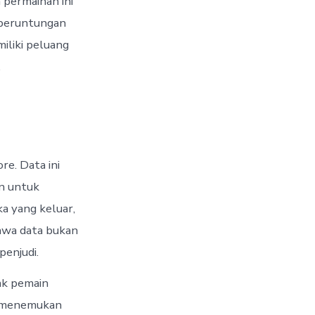
permainan ini
eberuntungan
iliki peluang
.
e. Data ini
an untuk
a yang keluar,
ahwa data bukan
penjudi.
yak pemain
t menemukan