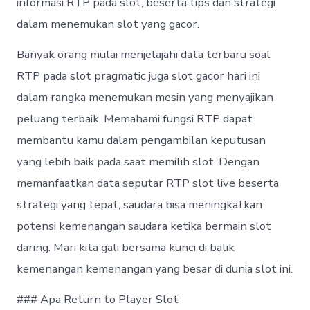
informasi RTP pada slot, beserta tips dan strategi
dalam menemukan slot yang gacor.
Banyak orang mulai menjelajahi data terbaru soal
RTP pada slot pragmatic juga slot gacor hari ini
dalam rangka menemukan mesin yang menyajikan
peluang terbaik. Memahami fungsi RTP dapat
membantu kamu dalam pengambilan keputusan
yang lebih baik pada saat memilih slot. Dengan
memanfaatkan data seputar RTP slot live beserta
strategi yang tepat, saudara bisa meningkatkan
potensi kemenangan saudara ketika bermain slot
daring. Mari kita gali bersama kunci di balik
kemenangan kemenangan yang besar di dunia slot ini.
### Apa Return to Player Slot