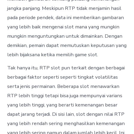
jangka panjang. Meskipun RTP tidak menjamin hasil
pada periode pendek, data ini memberikan gambaran
yang lebih baik mengenai slot mana yang mungkin
mungkin menguntungkan untuk dimainkan. Dengan
demikian, pemain dapat memutuskan keputusan yang
lebih bijaksana ketika memilih game slot.
Tak hanya itu, RTP slot pun terkait dengan berbagai
berbagai faktor seperti seperti tingkat volatilitas
serta jenis permainan. Beberapa slot menawarkan
RTP lebih tinggi tetapi bisa juga mempunyai varians
yang lebih tinggi, yang berarti kemenangan besar
dapat jarang terjadi. Di sisi lain, slot dengan nilai RTP
yang lebih rendah sering menghasilkan kemenangan
yang lebih sering namun dalam jumlah lebih kecil. Ini