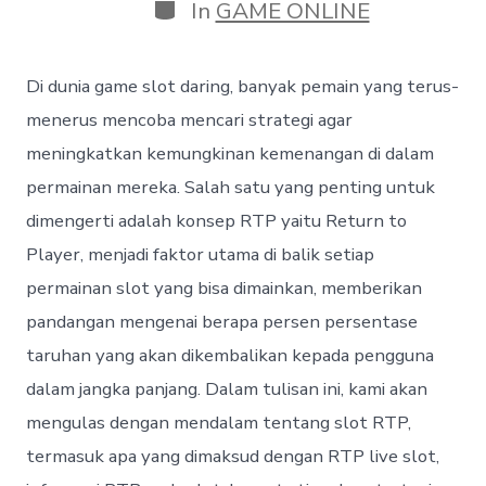
Categories
In
GAME ONLINE
Di dunia game slot daring, banyak pemain yang terus-
menerus mencoba mencari strategi agar
meningkatkan kemungkinan kemenangan di dalam
permainan mereka. Salah satu yang penting untuk
dimengerti adalah konsep RTP yaitu Return to
Player, menjadi faktor utama di balik setiap
permainan slot yang bisa dimainkan, memberikan
pandangan mengenai berapa persen persentase
taruhan yang akan dikembalikan kepada pengguna
dalam jangka panjang. Dalam tulisan ini, kami akan
mengulas dengan mendalam tentang slot RTP,
termasuk apa yang dimaksud dengan RTP live slot,