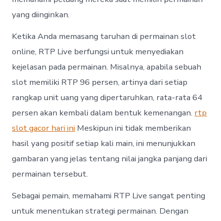
yang diinginkan.
Ketika Anda memasang taruhan di permainan slot
online, RTP Live berfungsi untuk menyediakan
kejelasan pada permainan. Misalnya, apabila sebuah
slot memiliki RTP 96 persen, artinya dari setiap
rangkap unit uang yang dipertaruhkan, rata-rata 64
persen akan kembali dalam bentuk kemenangan.
rtp
slot gacor hari ini
Meskipun ini tidak memberikan
hasil yang positif setiap kali main, ini menunjukkan
gambaran yang jelas tentang nilai jangka panjang dari
permainan tersebut.
Sebagai pemain, memahami RTP Live sangat penting
untuk menentukan strategi permainan. Dengan