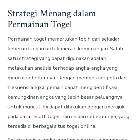
Strategi Menang dalam
Permainan Togel
Permainan togel memerlukan lebih dari sekadar
keberuntungan untuk meraih kemenangan. Salah
satu strategi yang dapat digunakan adalah
melakukan analisis terhadap angka-angka yang
muncul sebelumnya. Dengan mempelajari pola dan
frekuensi angka, pemain dapat mengidentifikasi
kemungkinan angka yang lebih besar peluangnya
untuk muncul. Ini dapat dilakukan dengan merujuk
pada data result togel hari ini dan sebelumnya, yang
tersedia di berbagai situs togel online.
Selain analisis angka, penting juga untuk mengelola