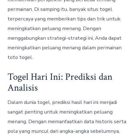
permainan. Di samping itu, banyak situs togel
terpercaya yang memberikan tips dan trik untuk
meningkatkan peluang menang. Dengan
menggabungkan strategi-strategi ini, Anda dapat
meningkatkan peluang menang dalam permainan
toto togel.
Togel Hari Ini: Prediksi dan
Analisis
Dalam dunia togel, prediksi hasil hari ini menjadi
sangat penting untuk meningkatkan peluang
menang. Dengan memanfaatkan data historis serta
pola yang muncul dari angka-angka sebelumnya,