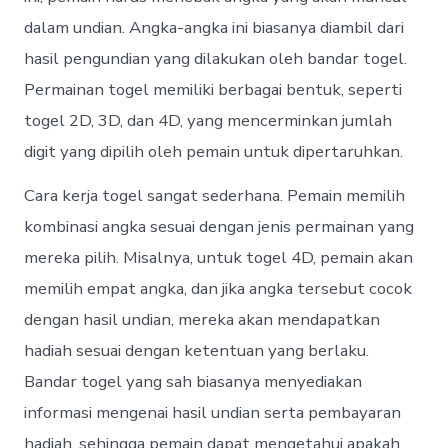
dalam undian. Angka-angka ini biasanya diambil dari
hasil pengundian yang dilakukan oleh bandar togel.
Permainan togel memiliki berbagai bentuk, seperti
togel 2D, 3D, dan 4D, yang mencerminkan jumlah
digit yang dipilih oleh pemain untuk dipertaruhkan.
Cara kerja togel sangat sederhana. Pemain memilih
kombinasi angka sesuai dengan jenis permainan yang
mereka pilih. Misalnya, untuk togel 4D, pemain akan
memilih empat angka, dan jika angka tersebut cocok
dengan hasil undian, mereka akan mendapatkan
hadiah sesuai dengan ketentuan yang berlaku.
Bandar togel yang sah biasanya menyediakan
informasi mengenai hasil undian serta pembayaran
hadiah, sehingga pemain dapat mengetahui apakah