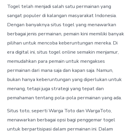
Togel telah menjadi salah satu permainan yang
sangat populer di kalangan masyarakat Indonesia.
Dengan banyaknya situs togel yang menawarkan
berbagai jenis permainan, pemain kini memiliki banyak
pilihan untuk mencoba keberuntungan mereka. Di
era digital ini, situs togel online semakin menjamur,
memudahkan para pemain untuk mengakses
permainan dari mana saja dan kapan saja. Namun,
bukan hanya keberuntungan yang diperlukan untuk
menang, tetapi juga strategi yang tepat dan
pemahaman tentang pola-pola permainan yang ada.
Situs toto, seperti Warga Toto dan WargaToto,
menawarkan berbagai opsi bagi penggemar togel
untuk berpartisipasi dalam permainan ini. Dalam