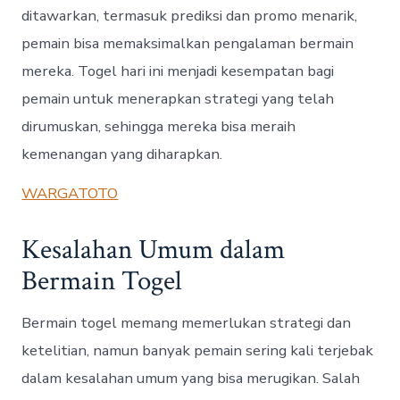
ditawarkan, termasuk prediksi dan promo menarik,
pemain bisa memaksimalkan pengalaman bermain
mereka. Togel hari ini menjadi kesempatan bagi
pemain untuk menerapkan strategi yang telah
dirumuskan, sehingga mereka bisa meraih
kemenangan yang diharapkan.
WARGATOTO
Kesalahan Umum dalam
Bermain Togel
Bermain togel memang memerlukan strategi dan
ketelitian, namun banyak pemain sering kali terjebak
dalam kesalahan umum yang bisa merugikan. Salah