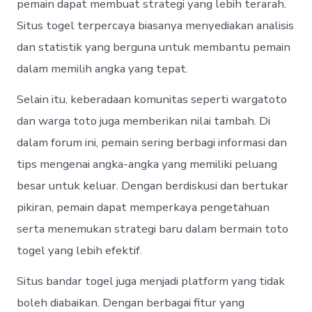
pemain dapat membuat strategi yang lebih terarah.
Situs togel terpercaya biasanya menyediakan analisis
dan statistik yang berguna untuk membantu pemain
dalam memilih angka yang tepat.
Selain itu, keberadaan komunitas seperti wargatoto
dan warga toto juga memberikan nilai tambah. Di
dalam forum ini, pemain sering berbagi informasi dan
tips mengenai angka-angka yang memiliki peluang
besar untuk keluar. Dengan berdiskusi dan bertukar
pikiran, pemain dapat memperkaya pengetahuan
serta menemukan strategi baru dalam bermain toto
togel yang lebih efektif.
Situs bandar togel juga menjadi platform yang tidak
boleh diabaikan. Dengan berbagai fitur yang