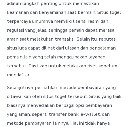
adalah langkah penting untuk memastikan
keamanan dan kenyamanan saat bermain. Situs togel
terpercaya umumnya memiliki lisensi resmi dan
regulasi yang jelas, sehingga pemain dapat merasa
aman saat melakukan transaksi. Selain itu, reputasi
situs juga dapat dilihat dari ulasan dan pengalaman
pemain lain yang telah menggunakan layanan
tersebut. Pastikan untuk melakukan riset sebelum
mendaftar.
Selanjutnya, perhatikan metode pembayaran yang
ditawarkan oleh situs togel tersebut. Situs yang baik
biasanya menyediakan berbagai opsi pembayaran
yang aman, seperti transfer bank, e-wallet, dan
metode pembayaran lainnya. Hal ini tidak hanya