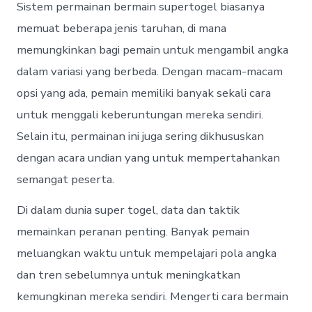
Sistem permainan bermain supertogel biasanya
memuat beberapa jenis taruhan, di mana
memungkinkan bagi pemain untuk mengambil angka
dalam variasi yang berbeda. Dengan macam-macam
opsi yang ada, pemain memiliki banyak sekali cara
untuk menggali keberuntungan mereka sendiri.
Selain itu, permainan ini juga sering dikhususkan
dengan acara undian yang untuk mempertahankan
semangat peserta.
Di dalam dunia super togel, data dan taktik
memainkan peranan penting. Banyak pemain
meluangkan waktu untuk mempelajari pola angka
dan tren sebelumnya untuk meningkatkan
kemungkinan mereka sendiri. Mengerti cara bermain