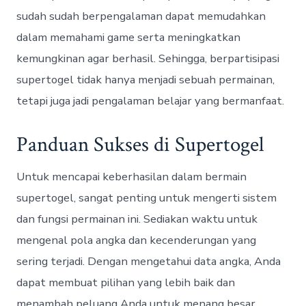
sudah sudah berpengalaman dapat memudahkan
dalam memahami game serta meningkatkan
kemungkinan agar berhasil. Sehingga, berpartisipasi
supertogel tidak hanya menjadi sebuah permainan,
tetapi juga jadi pengalaman belajar yang bermanfaat.
Panduan Sukses di Supertogel
Untuk mencapai keberhasilan dalam bermain
supertogel, sangat penting untuk mengerti sistem
dan fungsi permainan ini. Sediakan waktu untuk
mengenal pola angka dan kecenderungan yang
sering terjadi. Dengan mengetahui data angka, Anda
dapat membuat pilihan yang lebih baik dan
menambah peluang Anda untuk menang besar.