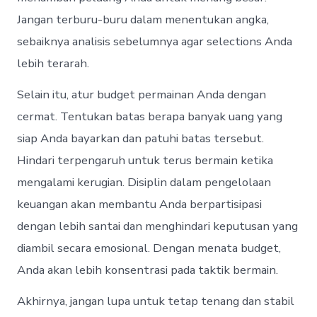
Jangan terburu-buru dalam menentukan angka,
sebaiknya analisis sebelumnya agar selections Anda
lebih terarah.
Selain itu, atur budget permainan Anda dengan
cermat. Tentukan batas berapa banyak uang yang
siap Anda bayarkan dan patuhi batas tersebut.
Hindari terpengaruh untuk terus bermain ketika
mengalami kerugian. Disiplin dalam pengelolaan
keuangan akan membantu Anda berpartisipasi
dengan lebih santai dan menghindari keputusan yang
diambil secara emosional. Dengan menata budget,
Anda akan lebih konsentrasi pada taktik bermain.
Akhirnya, jangan lupa untuk tetap tenang dan stabil