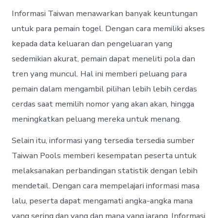
Informasi Taiwan menawarkan banyak keuntungan
untuk para pemain togel. Dengan cara memiliki akses
kepada data keluaran dan pengeluaran yang
sedemikian akurat, pemain dapat meneliti pola dan
tren yang muncul. Hal ini memberi peluang para
pemain dalam mengambil pilihan lebih lebih cerdas
cerdas saat memilih nomor yang akan akan, hingga
meningkatkan peluang mereka untuk menang.
Selain itu, informasi yang tersedia tersedia sumber
Taiwan Pools memberi kesempatan peserta untuk
melaksanakan perbandingan statistik dengan lebih
mendetail. Dengan cara mempelajari informasi masa
lalu, peserta dapat mengamati angka-angka mana
yang sering dan yang dan mana yang jarang. Informasi