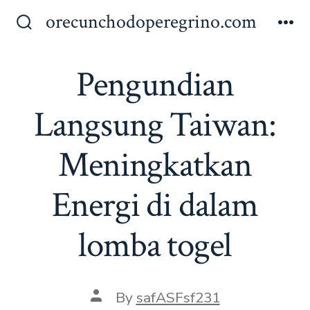
Skip
orecunchodoperegrino.com
to
Search
Me
Toggle
content
Pengundian
Langsung Taiwan:
Meningkatkan
Energi di dalam
lomba togel
Post
By
safASFsf231
author