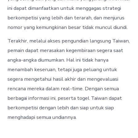
ini dapat dimanfaatkan untuk menggagas strategi
berkompetisi yang lebih dan terarah, dan menjurus
nomor yang kemungkinan besar tidak muncul diundi.
Terakhir, melalui akses pengundian langsung Taiwan,
pemain dapat merasakan kegembiraan segera saat
angka-angka diumumkan. Hal ini tidak hanya
menambah keseruan, tetapi juga peluang untuk
segera mengetahui hasil akhir dan mengevaluasi
rencana mereka dalam real-time. Dengan semua
berbagai informasi ini, peserta togel Taiwan dapat
berkompetisi dengan lebih dan siap untuk siap
menghadapi semua undiannya.