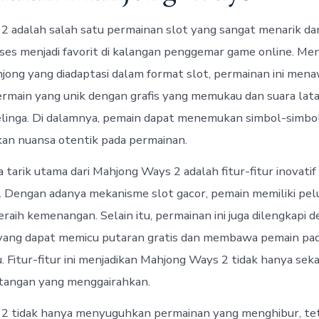
 adalah salah satu permainan slot yang sangat menarik dar
ses menjadi favorit di kalangan penggemar game online. M
hjong yang diadaptasi dalam format slot, permainan ini men
main yang unik dengan grafis yang memukau dan suara lata
linga. Di dalamnya, pemain dapat menemukan simbol-simbo
an nuansa otentik pada permainan.
 tarik utama dari Mahjong Ways 2 adalah fitur-fitur inovatif
 Dengan adanya mekanisme slot gacor, pemain memiliki pel
raih kemenangan. Selain itu, permainan ini juga dilengkapi 
 yang dapat memicu putaran gratis dan membawa pemain pa
u. Fitur-fitur ini menjadikan Mahjong Ways 2 tidak hanya sek
ntangan yang menggairahkan.
2 tidak hanya menyuguhkan permainan yang menghibur, tet