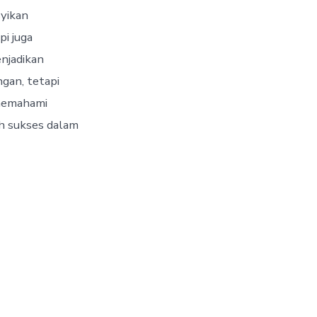
syikan
i juga
enjadikan
gan, tetapi
 memahami
ih sukses dalam