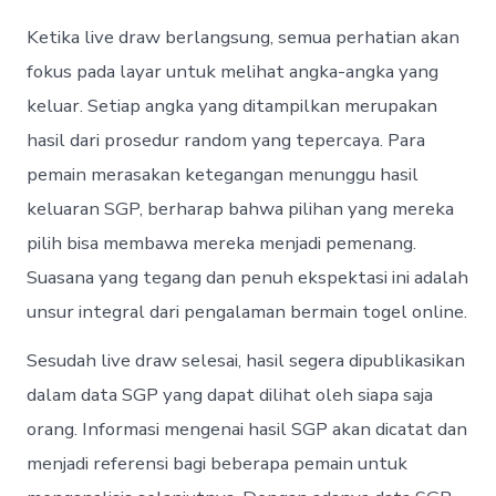
Ketika live draw berlangsung, semua perhatian akan
fokus pada layar untuk melihat angka-angka yang
keluar. Setiap angka yang ditampilkan merupakan
hasil dari prosedur random yang tepercaya. Para
pemain merasakan ketegangan menunggu hasil
keluaran SGP, berharap bahwa pilihan yang mereka
pilih bisa membawa mereka menjadi pemenang.
Suasana yang tegang dan penuh ekspektasi ini adalah
unsur integral dari pengalaman bermain togel online.
Sesudah live draw selesai, hasil segera dipublikasikan
dalam data SGP yang dapat dilihat oleh siapa saja
orang. Informasi mengenai hasil SGP akan dicatat dan
menjadi referensi bagi beberapa pemain untuk