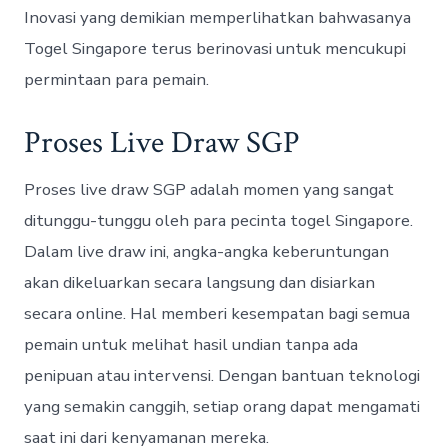
Inovasi yang demikian memperlihatkan bahwasanya
Togel Singapore terus berinovasi untuk mencukupi
permintaan para pemain.
Proses Live Draw SGP
Proses live draw SGP adalah momen yang sangat
ditunggu-tunggu oleh para pecinta togel Singapore.
Dalam live draw ini, angka-angka keberuntungan
akan dikeluarkan secara langsung dan disiarkan
secara online. Hal memberi kesempatan bagi semua
pemain untuk melihat hasil undian tanpa ada
penipuan atau intervensi. Dengan bantuan teknologi
yang semakin canggih, setiap orang dapat mengamati
saat ini dari kenyamanan mereka.