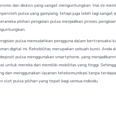
romo dan diskon yang sangat menguntungkan. Hal ini mem
peroleh pulsa yang gampang, tetapi juga lebih lagi sangat 
eraneka pilihan pengisian pulsa menjadikan proses pengisia
enguntungkan.
engisian pulsa memudahkan pengguna dalam bertransaksi kap
aman digital ini, fleksibilitas merupakan sebuah kunci. Anda 
deposit pulsa menggunakan smartphone, yang menjadikann
eal untuk mereka dari memiliki mobilitas yang tinggi. Sehingg
ng dan menggunakan layanan telekomunikasi tanpa terdapa
 slot pulsa pilihan yang tepat bagi semua individu.