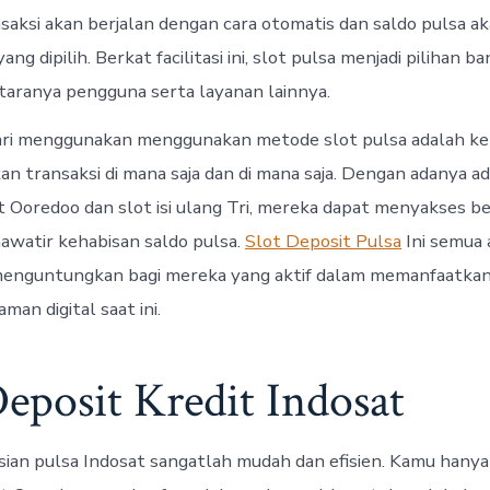
saksi akan berjalan dengan cara otomatis dan saldo pulsa a
ang dipilih. Berkat facilitasi ini, slot pulsa menjadi pilihan b
taranya pengguna serta layanan lainnya.
ri menggunakan menggunakan metode slot pulsa adalah ke
n transaksi di mana saja dan di mana saja. Dengan adanya a
t Ooredoo dan slot isi ulang Tri, mereka dapat menyakses be
awatir kehabisan saldo pulsa.
Slot Deposit Pulsa
Ini semua 
 menguntungkan bagi mereka yang aktif dalam memanfaatka
man digital saat ini.
eposit Kredit Indosat
ian pulsa Indosat sangatlah mudah dan efisien. Kamu hanya