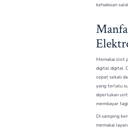
kehabisan sald
Manfa
Elektr
Memakai slot 
digital digital
cepat sekali d
yang terlalu s
diperlukan unt
membayar tagi
Di samping ken
memakai layana