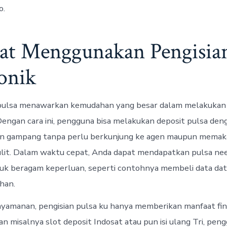
o.
at Menggunakan Pengisian
onik
pulsa menawarkan kemudahan yang besar dalam melakukan 
. Dengan cara ini, pengguna bisa melakukan deposit pulsa den
an gampang tanpa perlu berkunjung ke agen maupun memakai
ulit. Dalam waktu cepat, Anda dapat mendapatkan pulsa ne
uk beragam keperluan, seperti contohnya membeli data dat
han.
yamanan, pengisian pulsa ku hanya memberikan manfaat fin
n misalnya slot deposit Indosat atau pun isi ulang Tri, pen