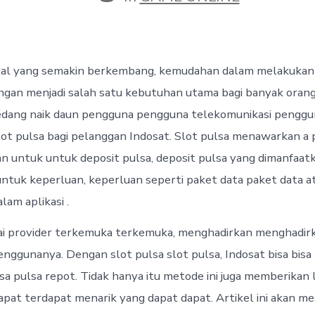
ital yang semakin berkembang, kemudahan dalam melakuka
ngan menjadi salah satu kebutuhan utama bagi banyak orang
edang naik daun pengguna pengguna telekomunikasi pengg
ot pulsa bagi pelanggan Indosat. Slot pulsa menawarkan a 
 untuk untuk deposit pulsa, deposit pulsa yang dimanfaat
ntuk keperluan, keperluan seperti paket data paket data a
lam aplikasi .
gai provider terkemuka terkemuka, menghadirkan menghadir
nggunanya. Dengan slot pulsa slot pulsa, Indosat bisa bis
a pulsa repot. Tidak hanya itu metode ini juga memberikan 
dapat terdapat menarik yang dapat dapat. Artikel ini akan 