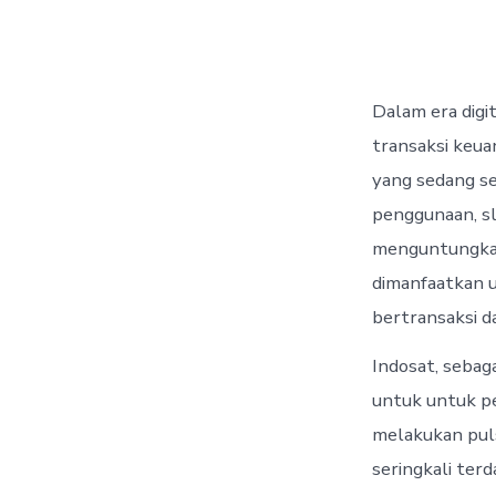
Dalam era dig
transaksi keua
yang sedang s
penggunaan, sl
menguntungkan
dimanfaatkan u
bertransaksi da
Indosat, seba
untuk untuk pe
melakukan puls
seringkali ter