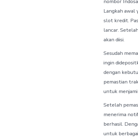
nombor Indosa
Langkah awal y
slot kredit. P
lancar. Setela
akan diisi.
Sesudah memas
ingin dideposi
dengan kebutu
pemastian trak
untuk menjamin
Setelah pemast
menerima notif
berhasil. Den
untuk berbagai