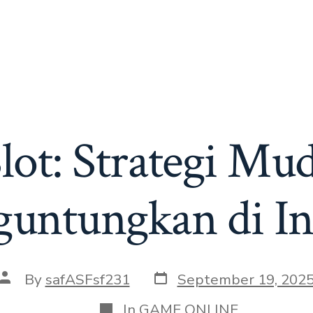
Slot: Strategi Mu
untungkan di In
Post
Post
By
safASFsf231
September 19, 202
date
author
Categories
In
GAME ONLINE