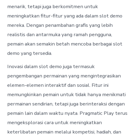
menarik, tetapi juga berkomitmen untuk
meningkatkan fitur-fitur yang ada dalam slot demo
mereka. Dengan penambahan grafis yang lebih
realistis dan antarmuka yang ramah pengguna,
pemain akan semakin betah mencoba berbagai slot
demo yang tersedia.
Inovasi dalam slot demo juga termasuk
pengembangan permainan yang mengintegrasikan
elemen-elemen interaktif dan sosial. Fitur ini
memungkinkan pemain untuk tidak hanya menikmati
permainan sendirian, tetapi juga berinteraksi dengan
pemain lain dalam waktu nyata. Pragmatic Play terus
mengeksplorasi cara untuk meningkatkan
keterlibatan pemain melalui kompetisi, hadiah, dan