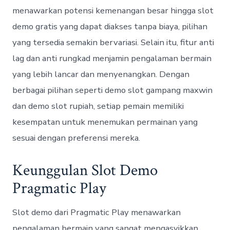
menawarkan potensi kemenangan besar hingga slot
demo gratis yang dapat diakses tanpa biaya, pilihan
yang tersedia semakin bervariasi. Selain itu, fitur anti
lag dan anti rungkad menjamin pengalaman bermain
yang lebih lancar dan menyenangkan. Dengan
berbagai pilihan seperti demo slot gampang maxwin
dan demo slot rupiah, setiap pemain memiliki
kesempatan untuk menemukan permainan yang
sesuai dengan preferensi mereka.
Keunggulan Slot Demo
Pragmatic Play
Slot demo dari Pragmatic Play menawarkan
pengalaman bermain yang sangat mengasyikkan