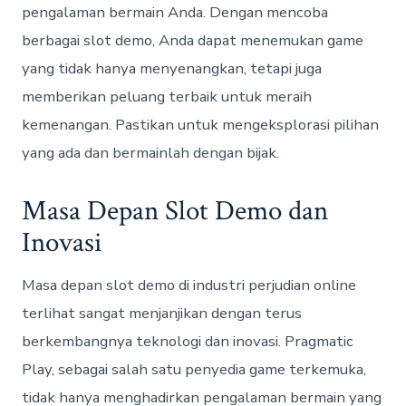
pengalaman bermain Anda. Dengan mencoba
berbagai slot demo, Anda dapat menemukan game
yang tidak hanya menyenangkan, tetapi juga
memberikan peluang terbaik untuk meraih
kemenangan. Pastikan untuk mengeksplorasi pilihan
yang ada dan bermainlah dengan bijak.
Masa Depan Slot Demo dan
Inovasi
Masa depan slot demo di industri perjudian online
terlihat sangat menjanjikan dengan terus
berkembangnya teknologi dan inovasi. Pragmatic
Play, sebagai salah satu penyedia game terkemuka,
tidak hanya menghadirkan pengalaman bermain yang