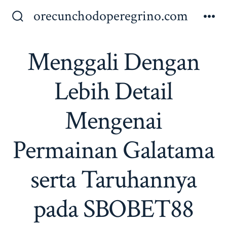
Skip
orecunchodoperegrino.com
to
Search
Me
Toggle
content
Menggali Dengan
Lebih Detail
Mengenai
Permainan Galatama
serta Taruhannya
pada SBOBET88