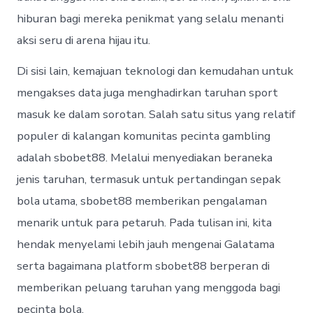
hiburan bagi mereka penikmat yang selalu menanti
aksi seru di arena hijau itu.
Di sisi lain, kemajuan teknologi dan kemudahan untuk
mengakses data juga menghadirkan taruhan sport
masuk ke dalam sorotan. Salah satu situs yang relatif
populer di kalangan komunitas pecinta gambling
adalah sbobet88. Melalui menyediakan beraneka
jenis taruhan, termasuk untuk pertandingan sepak
bola utama, sbobet88 memberikan pengalaman
menarik untuk para petaruh. Pada tulisan ini, kita
hendak menyelami lebih jauh mengenai Galatama
serta bagaimana platform sbobet88 berperan di
memberikan peluang taruhan yang menggoda bagi
pecinta bola.