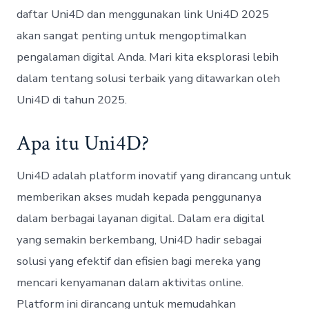
daftar Uni4D dan menggunakan link Uni4D 2025
akan sangat penting untuk mengoptimalkan
pengalaman digital Anda. Mari kita eksplorasi lebih
dalam tentang solusi terbaik yang ditawarkan oleh
Uni4D di tahun 2025.
Apa itu Uni4D?
Uni4D adalah platform inovatif yang dirancang untuk
memberikan akses mudah kepada penggunanya
dalam berbagai layanan digital. Dalam era digital
yang semakin berkembang, Uni4D hadir sebagai
solusi yang efektif dan efisien bagi mereka yang
mencari kenyamanan dalam aktivitas online.
Platform ini dirancang untuk memudahkan