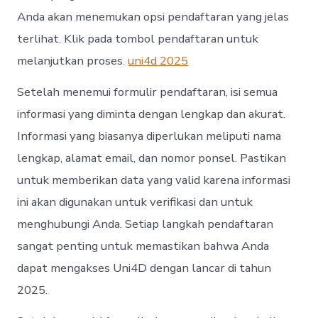
Anda akan menemukan opsi pendaftaran yang jelas
terlihat. Klik pada tombol pendaftaran untuk
melanjutkan proses.
uni4d 2025
Setelah menemui formulir pendaftaran, isi semua
informasi yang diminta dengan lengkap dan akurat.
Informasi yang biasanya diperlukan meliputi nama
lengkap, alamat email, dan nomor ponsel. Pastikan
untuk memberikan data yang valid karena informasi
ini akan digunakan untuk verifikasi dan untuk
menghubungi Anda. Setiap langkah pendaftaran
sangat penting untuk memastikan bahwa Anda
dapat mengakses Uni4D dengan lancar di tahun
2025.