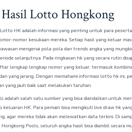
 Hasil Lotto Hongkong
 Lotto HK adalah informasi yang penting untuk para pesert
omor-nomor kesukaan mereka. Setiap hasil yang keluar mas
awasan mengenai pola-pola dan trends angka yang mungki
eriode selanjutnya. Pada ringkasan hk yang secara rutin disa
aftar lengkap lengkap nomor yang keluar, termasuk kombina
dan yang jarang. Dengan memahami informasi lotto hk ini, pe
n yang jauh baik saat melakukan taruhan.
 adalah salah satu sumber yang bisa diandalkan untuk menc
 keluaran HK. Para pemain bisa mengikuti live draw hk yan
g, agar mereka tidak akan melewatkan data terkini. Di samp
 Hongkong Pools, seluruh angka hasil bisa diambil secara m