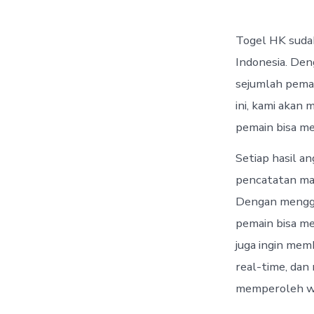
Togel HK sudah
Indonesia. Den
sejumlah pemai
ini, kami akan 
pemain bisa me
Setiap hasil a
pencatatan ma
Dengan menggu
pemain bisa me
juga ingin mem
real-time, dan
memperoleh wa