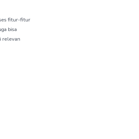
s fitur-fitur
ga bisa
i relevan