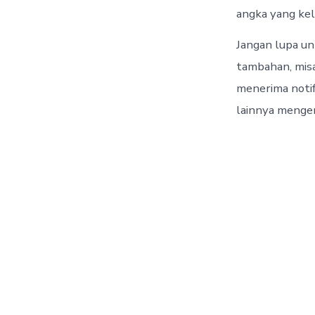
angka yang kel
Jangan lupa un
tambahan, misa
menerima notif
lainnya mengen