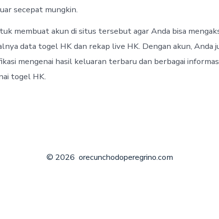
uar secepat mungkin.
tuk membuat akun di situs tersebut agar Anda bisa mengakse
lnya data togel HK dan rekap live HK. Dengan akun, Anda ju
ikasi mengenai hasil keluaran terbaru dan berbagai informas
ai togel HK.
© 2026
orecunchodoperegrino.com