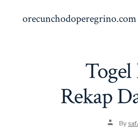
Skip
to
orecunchodoperegrino.com
content
Togel
Rekap Da
Post
By
sa
author