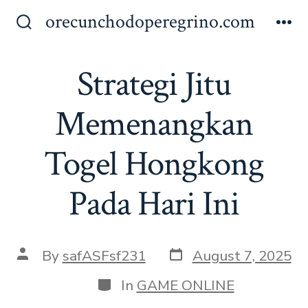
Skip
orecunchodoperegrino.com
to
Search
Me
Toggle
content
Strategi Jitu
Memenangkan
Togel Hongkong
Pada Hari Ini
Post
Post
By
safASFsf231
August 7, 2025
date
author
Categories
In
GAME ONLINE