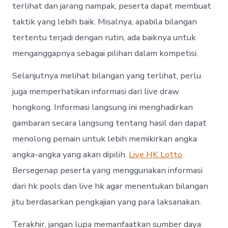
terlihat dan jarang nampak, peserta dapat membuat
taktik yang lebih baik. Misalnya, apabila bilangan
tertentu terjadi dengan rutin, ada baiknya untuk
menganggapnya sebagai pilihan dalam kompetisi.
Selanjutnya melihat bilangan yang terlihat, perlu
juga memperhatikan informasi dari live draw
hongkong. Informasi langsung ini menghadirkan
gambaran secara langsung tentang hasil dan dapat
menolong pemain untuk lebih memikirkan angka
angka-angka yang akan dipilih.
Live HK Lotto
Bersegenap peserta yang menggunakan informasi
dari hk pools dan live hk agar menentukan bilangan
jitu berdasarkan pengkajian yang para laksanakan.
Terakhir, jangan lupa memanfaatkan sumber daya