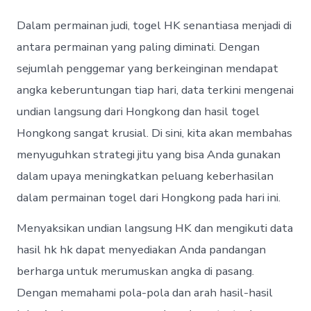
Dalam permainan judi, togel HK senantiasa menjadi di
antara permainan yang paling diminati. Dengan
sejumlah penggemar yang berkeinginan mendapat
angka keberuntungan tiap hari, data terkini mengenai
undian langsung dari Hongkong dan hasil togel
Hongkong sangat krusial. Di sini, kita akan membahas
menyuguhkan strategi jitu yang bisa Anda gunakan
dalam upaya meningkatkan peluang keberhasilan
dalam permainan togel dari Hongkong pada hari ini.
Menyaksikan undian langsung HK dan mengikuti data
hasil hk hk dapat menyediakan Anda pandangan
berharga untuk merumuskan angka di pasang.
Dengan memahami pola-pola dan arah hasil-hasil