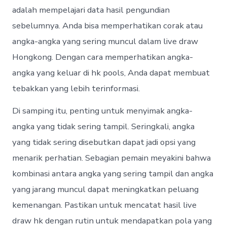
adalah mempelajari data hasil pengundian
sebelumnya. Anda bisa memperhatikan corak atau
angka-angka yang sering muncul dalam live draw
Hongkong. Dengan cara memperhatikan angka-
angka yang keluar di hk pools, Anda dapat membuat
tebakkan yang lebih terinformasi.
Di samping itu, penting untuk menyimak angka-
angka yang tidak sering tampil. Seringkali, angka
yang tidak sering disebutkan dapat jadi opsi yang
menarik perhatian. Sebagian pemain meyakini bahwa
kombinasi antara angka yang sering tampil dan angka
yang jarang muncul dapat meningkatkan peluang
kemenangan. Pastikan untuk mencatat hasil live
draw hk dengan rutin untuk mendapatkan pola yang