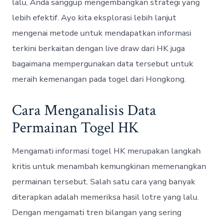
lalu, Anda sanggup mengembangkan strategi yang
lebih efektif. Ayo kita eksplorasi lebih lanjut
mengenai metode untuk mendapatkan informasi
terkini berkaitan dengan live draw dari HK juga
bagaimana mempergunakan data tersebut untuk
meraih kemenangan pada togel dari Hongkong.
Cara Menganalisis Data
Permainan Togel HK
Mengamati informasi togel HK merupakan langkah
kritis untuk menambah kemungkinan memenangkan
permainan tersebut. Salah satu cara yang banyak
diterapkan adalah memeriksa hasil lotre yang lalu.
Dengan mengamati tren bilangan yang sering