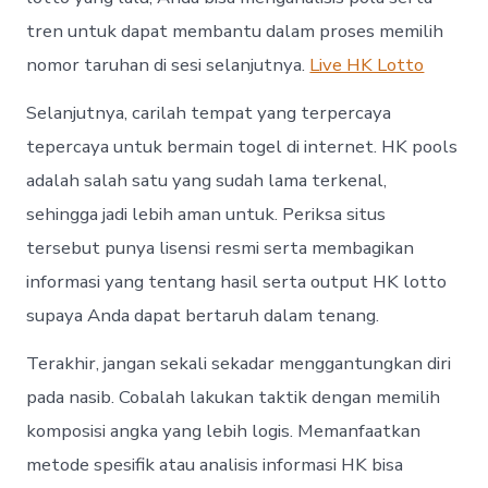
tren untuk dapat membantu dalam proses memilih
nomor taruhan di sesi selanjutnya.
Live HK Lotto
Selanjutnya, carilah tempat yang terpercaya
tepercaya untuk bermain togel di internet. HK pools
adalah salah satu yang sudah lama terkenal,
sehingga jadi lebih aman untuk. Periksa situs
tersebut punya lisensi resmi serta membagikan
informasi yang tentang hasil serta output HK lotto
supaya Anda dapat bertaruh dalam tenang.
Terakhir, jangan sekali sekadar menggantungkan diri
pada nasib. Cobalah lakukan taktik dengan memilih
komposisi angka yang lebih logis. Memanfaatkan
metode spesifik atau analisis informasi HK bisa