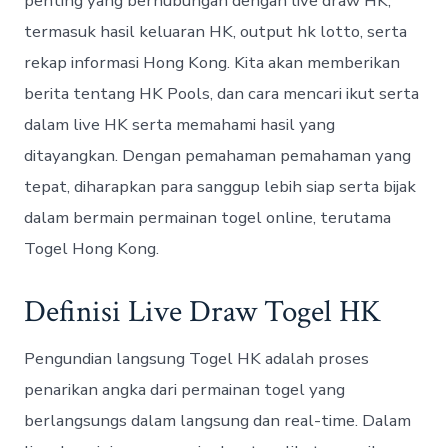
penting yang berhubungan dengan live draw HK,
termasuk hasil keluaran HK, output hk lotto, serta
rekap informasi Hong Kong. Kita akan memberikan
berita tentang HK Pools, dan cara mencari ikut serta
dalam live HK serta memahami hasil yang
ditayangkan. Dengan pemahaman pemahaman yang
tepat, diharapkan para sanggup lebih siap serta bijak
dalam bermain permainan togel online, terutama
Togel Hong Kong.
Definisi Live Draw Togel HK
Pengundian langsung Togel HK adalah proses
penarikan angka dari permainan togel yang
berlangsungs dalam langsung dan real-time. Dalam