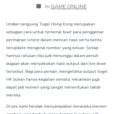
Categories
In
GAME ONLINE
Undian langsung Togel Hong Kong merupakan
sebagian cara untuk terkenal buat para penggemar
permainan lotere dalam mencari hasil serta berita
terupdate mengenai nombor yang keluar. Setiap
harinya ratusan ribu judi menunggu dalam penuh
dugaan akan menyaksikan hasil output dari live draw
tersebut. Bagi para pemain, mengetahui output togel
HK bukan hanya kegiatan semata, melainkan juga
dapat jadi momen yang sangat menentukan takdir
mereka.
Di sini, kami hendak menyampaikan beraneka elemen