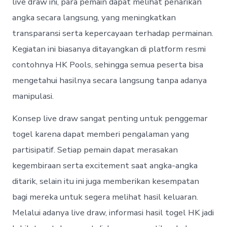
live draw ini, para pemain dapat melihat penarikan
angka secara langsung, yang meningkatkan
transparansi serta kepercayaan terhadap permainan.
Kegiatan ini biasanya ditayangkan di platform resmi
contohnya HK Pools, sehingga semua peserta bisa
mengetahui hasilnya secara langsung tanpa adanya
manipulasi.
Konsep live draw sangat penting untuk penggemar
togel karena dapat memberi pengalaman yang
partisipatif. Setiap pemain dapat merasakan
kegembiraan serta excitement saat angka-angka
ditarik, selain itu ini juga memberikan kesempatan
bagi mereka untuk segera melihat hasil keluaran.
Melalui adanya live draw, informasi hasil togel HK jadi