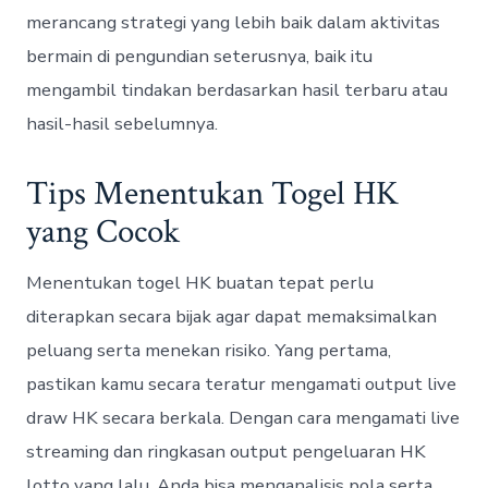
merancang strategi yang lebih baik dalam aktivitas
bermain di pengundian seterusnya, baik itu
mengambil tindakan berdasarkan hasil terbaru atau
hasil-hasil sebelumnya.
Tips Menentukan Togel HK
yang Cocok
Menentukan togel HK buatan tepat perlu
diterapkan secara bijak agar dapat memaksimalkan
peluang serta menekan risiko. Yang pertama,
pastikan kamu secara teratur mengamati output live
draw HK secara berkala. Dengan cara mengamati live
streaming dan ringkasan output pengeluaran HK
lotto yang lalu, Anda bisa menganalisis pola serta