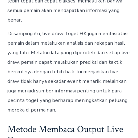
lebih tepat dan cepat diakses, memastikan bahwa
semua pemain akan mendapatkan informasi yang
benar.
Di samping itu, live draw Togel HK juga memfasilitasi
pemain dalam melakukan analisis dan rekapan hasil
yang lalu. Melalui data yang diperoleh dari setiap live
draw, pemain dapat melakukan prediksi dan taktik
berikutnya dengan lebih baik. Ini menjadikan live
draw tidak hanya sekadar event menarik, melainkan
juga menjadi sumber informasi penting untuk para
pecinta togel yang berharap meningkatkan peluang
mereka di permainan.
Metode Membaca Output Live