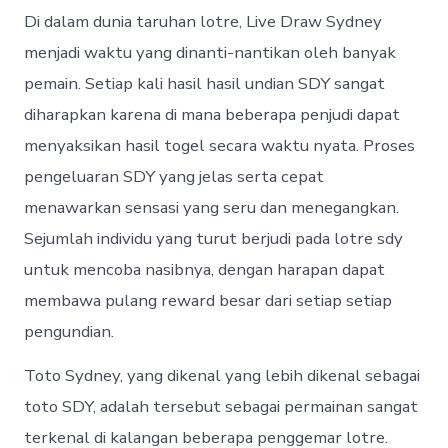
Di dalam dunia taruhan lotre, Live Draw Sydney
menjadi waktu yang dinanti-nantikan oleh banyak
pemain. Setiap kali hasil hasil undian SDY sangat
diharapkan karena di mana beberapa penjudi dapat
menyaksikan hasil togel secara waktu nyata. Proses
pengeluaran SDY yang jelas serta cepat
menawarkan sensasi yang seru dan menegangkan.
Sejumlah individu yang turut berjudi pada lotre sdy
untuk mencoba nasibnya, dengan harapan dapat
membawa pulang reward besar dari setiap setiap
pengundian.
Toto Sydney, yang dikenal yang lebih dikenal sebagai
toto SDY, adalah tersebut sebagai permainan sangat
terkenal di kalangan beberapa penggemar lotre.