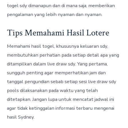
togel sdy dimanapun dan di mana saja, memberikan
pengalaman yang lebih nyaman dan nyaman.
Tips Memahami Hasil Lotere
Memahami hasil togel, khususnya keluaran sdy,
membutuhkan perhatian pada setiap detail apa yang
ditampilkan dalam live draw sdy. Yang pertama,
sungguh penting agar memperhatikan jam dan
tanggal pengundian sebab setiap sesi live draw sdy
pools dilaksanakan pada waktu yang telah
ditetapkan. Jangan lupa untuk mencatat jadwal ini
agar tidak ketinggalan informasi terbaru mengenai
hasil Sydney.