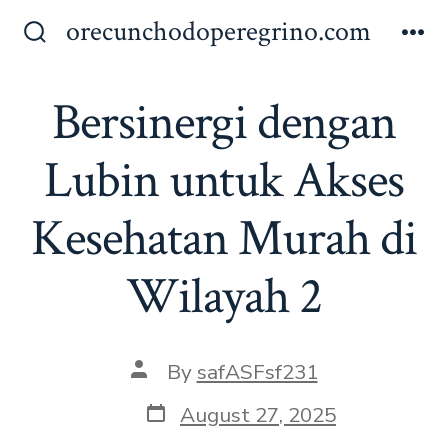
Skip
orecunchodoperegrino.com
to
Search
Me
Toggle
content
Bersinergi dengan
Lubin untuk Akses
Kesehatan Murah di
Wilayah 2
Post
By
safASFsf231
author
Post
August 27, 2025
date