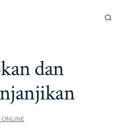
Search
Toggle
okan dan
njanjikan
 ONLINE