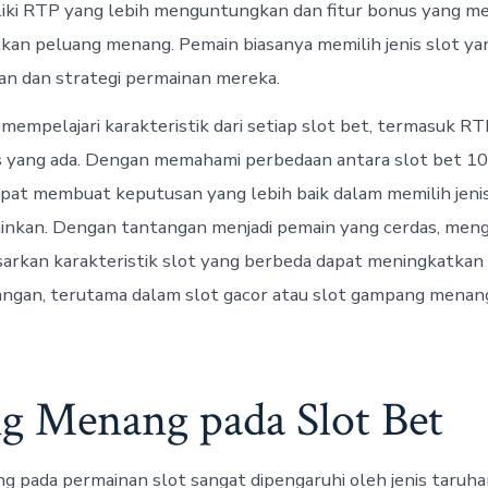
iki RTP yang lebih menguntungkan dan fitur bonus yang me
kan peluang menang. Pemain biasanya memilih jenis slot ya
an dan strategi permainan mereka.
mempelajari karakteristik dari setiap slot bet, termasuk RT
s yang ada. Dengan memahami perbedaan antara slot bet 10
pat membuat keputusan yang lebih baik dalam memilih jeni
inkan. Dengan tantangan menjadi pemain yang cerdas, meng
sarkan karakteristik slot yang berbeda dapat meningkatkan
ngan, terutama dalam slot gacor atau slot gampang menan
g Menang pada Slot Bet
 pada permainan slot sangat dipengaruhi oleh jenis taruhan