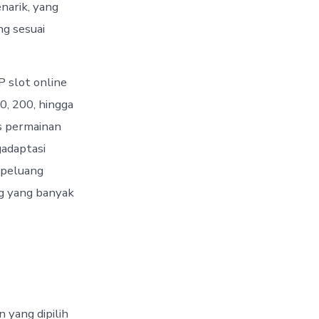
narik, yang
ng sesuai
P slot online
0, 200, hingga
s permainan
adaptasi
 peluang
g yang banyak
 yang dipilih