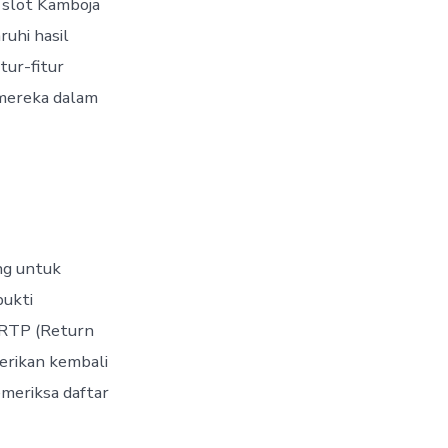
u slot Kamboja
uhi hasil
ur-fitur
 mereka dalam
ng untuk
bukti
 RTP (Return
erikan kembali
meriksa daftar