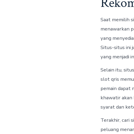
Rekome
Saat memilih s
menawarkan pe
yang menyediak
Situs-situs ini
yang menjadi i
Selain itu, sit
slot qris memu
pemain dapat 
khawatir akan 
syarat dan ke
Terakhir, cari
peluang menang