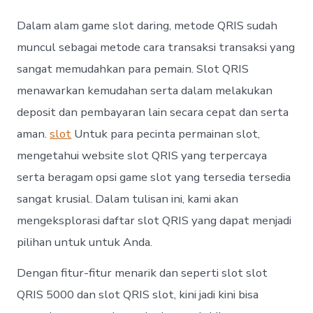
Dalam alam game slot daring, metode QRIS sudah
muncul sebagai metode cara transaksi transaksi yang
sangat memudahkan para pemain. Slot QRIS
menawarkan kemudahan serta dalam melakukan
deposit dan pembayaran lain secara cepat dan serta
aman.
slot
Untuk para pecinta permainan slot,
mengetahui website slot QRIS yang terpercaya
serta beragam opsi game slot yang tersedia tersedia
sangat krusial. Dalam tulisan ini, kami akan
mengeksplorasi daftar slot QRIS yang dapat menjadi
pilihan untuk untuk Anda.
Dengan fitur-fitur menarik dan seperti slot slot
QRIS 5000 dan slot QRIS slot, kini jadi kini bisa