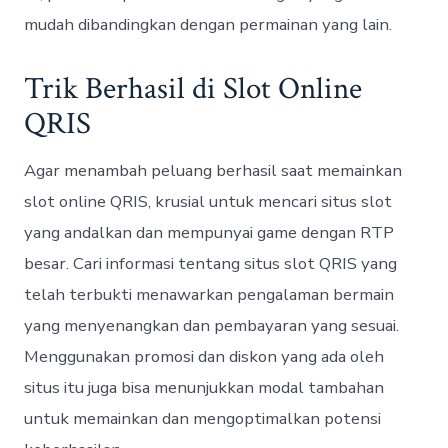
mudah dibandingkan dengan permainan yang lain.
Trik Berhasil di Slot Online
QRIS
Agar menambah peluang berhasil saat memainkan
slot online QRIS, krusial untuk mencari situs slot
yang andalkan dan mempunyai game dengan RTP
besar. Cari informasi tentang situs slot QRIS yang
telah terbukti menawarkan pengalaman bermain
yang menyenangkan dan pembayaran yang sesuai.
Menggunakan promosi dan diskon yang ada oleh
situs itu juga bisa menunjukkan modal tambahan
untuk memainkan dan mengoptimalkan potensi