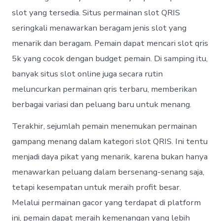
slot yang tersedia. Situs permainan slot QRIS
seringkali menawarkan beragam jenis slot yang
menarik dan beragam. Pemain dapat mencari slot qris
5k yang cocok dengan budget pemain. Di samping itu,
banyak situs slot online juga secara rutin
meluncurkan permainan qris terbaru, memberikan
berbagai variasi dan peluang baru untuk menang.
Terakhir, sejumlah pemain menemukan permainan
gampang menang dalam kategori slot QRIS. Ini tentu
menjadi daya pikat yang menarik, karena bukan hanya
menawarkan peluang dalam bersenang-senang saja,
tetapi kesempatan untuk meraih profit besar.
Melalui permainan gacor yang terdapat di platform
ini, pemain dapat meraih kemenangan yang lebih